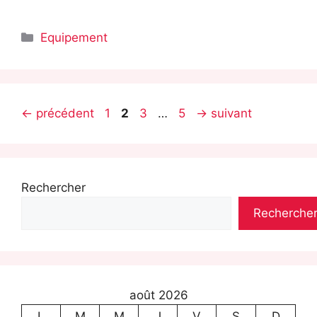
Catégories
Equipement
Page
Page
Page
Page
←
précédent
1
2
3
…
5
→
suivant
Rechercher
Recherche
août 2026
L
M
M
J
V
S
D