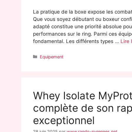
La pratique de la boxe expose les comba
Que vous soyez débutant ou boxeur confi
adapté constitue une priorité absolue pou
performances sur le ring. Parmi ces équi
fondamental. Les différents types …
Lire 
Catégories
Equipement
Whey Isolate MyProt
complète de son rapp
exceptionnel
28 juin 2025
par
www.rando-pyrenees.net