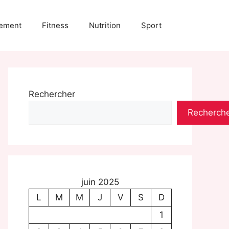
ement
Fitness
Nutrition
Sport
Rechercher
Recherch
juin 2025
L
M
M
J
V
S
D
1