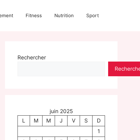
ement
Fitness
Nutrition
Sport
Rechercher
Recherch
juin 2025
L
M
M
J
V
S
D
1