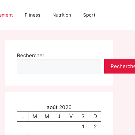
ement
Fitness
Nutrition
Sport
Rechercher
Recherch
août 2026
L
M
M
J
V
S
D
1
2